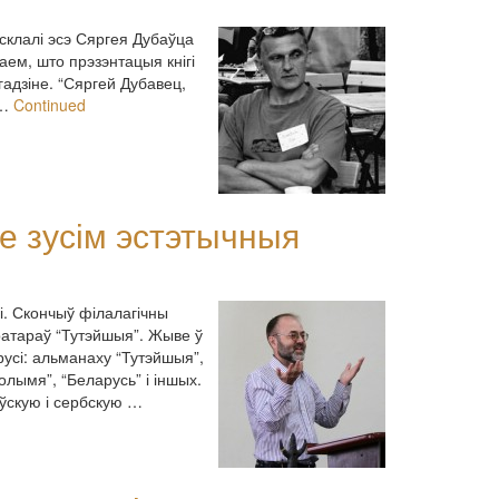
склалі эсэ Сяргея Дубаўца
аем, што прэзэнтацыя кнігі
адзіне. “Сяргей Дубавец,
 …
Continued
е зусім эстэтычныя
і. Скончыў філалагічны
ратараў “Тутэйшыя”. Жыве ў
усі: альманаху “Тутэйшыя”,
олымя”, “Беларусь” і іншых.
оўскую і сербскую …