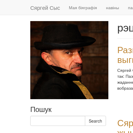
Сяргей Сыс
Мая біяграфія
навіны
па
рэц
Раз
выг
Сяргей 
так: Па
жаданне
вобраза
Пошук
Search
Сяр
Search
for:
жыц