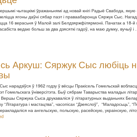
першымі чытацкімі ўражаньнямі ад новай кнігі Радыё Свабода, якую 
дзеліцца ягоны даўні сябар паэт і праваабаронца Сяржук Сыс. Нагад
цца 16 верасьня ў Малой залі Белдзяржфілярмоніі. Пачатак а 18-й г
 асабіста ведаю больш за два дзясяткі гадоў, на маю думку, вучыў і
сь Аркуш: Сяржук Сыс любіць н
вы
Сыс нарадзіўся ў 1962 годзу ў вёсцы Пракісель Гомельскай вобласц
эт Гомельскага ўніверсітэта. Быў сябрам Таварыства маладых літа
 Вершы Сяржука Сыса друкаваліся ў літаратурных выданьнях Белар
ку “Літаратура і мастацтва”, часопісах “Дзеяслоў”, “Маладосьць”, “П
еракладаліся на ангельскую, польскую, расейскую, украінскую, літ
ed