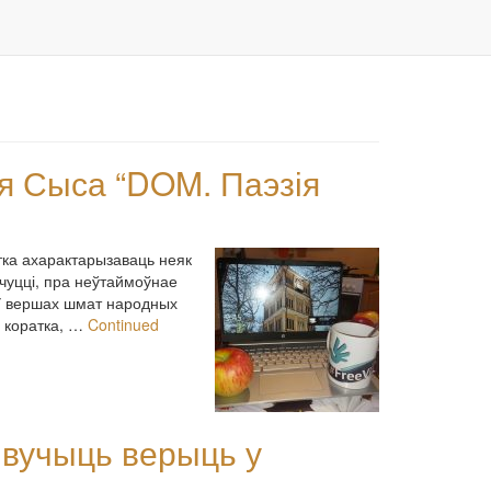
ея Сыса “DOM. Паэзія
тка ахарактарызаваць неяк
ачуцці, пра неўтаймоўнае
. У вершах шмат народных
і коратка, …
Continued
е вучыць верыць у