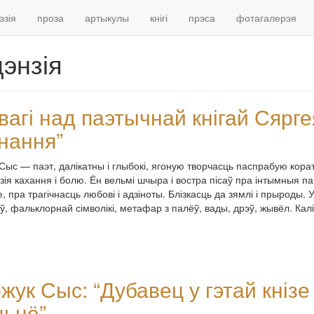
эзія
проза
артыкулы
кнігі
прэса
фотагалерэя
энзія
вагі над паэтычнай кнігай Сярг
нання”
Сыс — паэт, далікатны і глыбокі, ягоную творчасць паспрабую кора
эзія кахання і болю. Ён вельмі шчыра і востра пісаў пра інтымныя п
, пра трагічнасць любові і адзіноты. Блізкасць да зямлі і прыроды
ў, фальклорнай сімволікі, метафар з палёў, вады, дрэў, жывёл. Кал
жук Сыс: “Дубавец у гэтай кніз
ьцё”