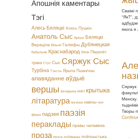
Апошнія каментары
Сваімі 
Тэгі
“Як?”, 
адбудзе
Алесь Бяляцкі
Алесь Пушкін
якога я
Анатоль Сыс
Бяляцкі
Аркуш
Дубянецкая
Вераціла
Галіяфы
Вільня
Краснабарод
Пералёт-
Кабыльнік
Ляпін
Сяржук Сыс
Але
Сыс
трава
Стус
Турбіна
Ярыла Пшанічны
Тэксты
наз
аўдыё
апавяданне
вершы
Сяржук 
крытыка
кнігі
вечарына
факульт
літаратура
Менску.
навіны
музыка
нон-
тыднёві
паэзія
Творы п
падзея
фікшн
Continu
пераклады
правы чалавека
проза
публіцыстыка
прэса
публікацыі