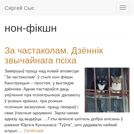
Сяргей Сыс
Toggl
navig
нон-фікшн
За частаколам. Дзённік
звычайнага псіха
Завяршыў працу над новай аповесцю
“За частаколам” ў стылі нон-фікшн.
Канструкцыя – простая, у выглядзе
дзённіка. Аднак пастараўся даць
уяўленне пра псіхіятрычную дапамогу
ў розных краінах, пра розныя
псіхічныя засмучэнні, працу лекараў і
свае ўласныя адчуванні. Зараз чакаю
адказу ад выдаўца. …Гэты віленскі шпіталь добра апісаны ў
рамане Юргіса Кунчынаса “Туўла”, што дадавала нейкай
інтрыгі …
Continued