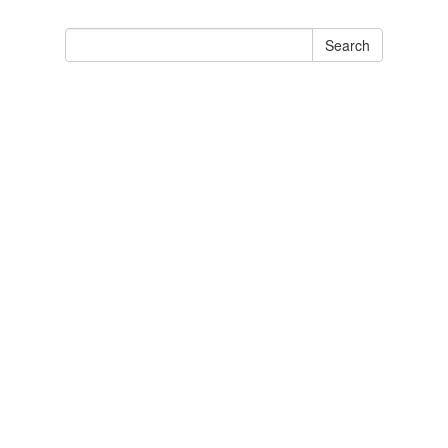
Search
Search
for: