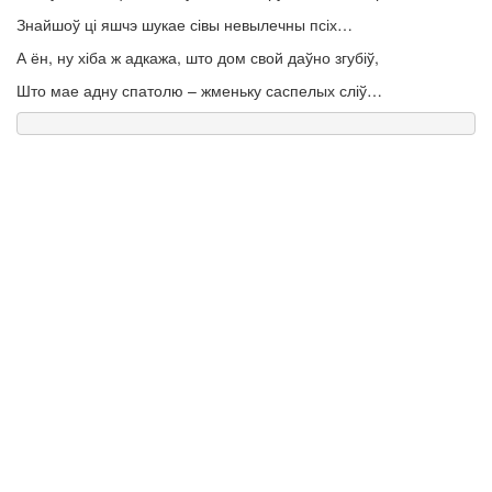
Знайшоў ці яшчэ шукае сівы невылечны псіх…
А ён, ну хіба ж адкажа, што дом свой даўно згубіў,
Што мае адну спатолю – жменьку саспелых сліў…