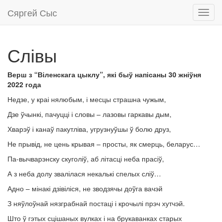
Сяргей Сыс
Toggl
navig
Слівы
Верш з “Віленскага цыклу”, які быў напісаны 30 жніўня
2022 года
Недзе, у краі нялюбым, і месцы страшна чужым,
Дзе ўчынкі, пачуцці і словы – лазовы гаркавы дым,
Хварэў і канаў пакутліва, угрузнуўшы ў болю друз,
Не прывід, не цень крывая – просты, як смерць, беларус…
Па-вычварэнску скуголіў, аб літасці неба прасіў,
А з неба долу звалілася некалькі спелых сліў…
Адно – мінакі дзівіліся, не зводзячы доўга вачэй
З няўлоўнай нязграбнай постаці і крочылі прэч хутчэй.
Што ў гэтых сцішаных вулках і на брукаванках старых