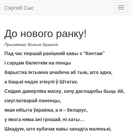
Сяргей Сыс
Toggl
navig
До нового ранку!
Прысвячаю Вользе Бражнік
Пад час першай ранішняй кавы з “Кентам”
і сэрцам бялюткім на пенцы
барыстка інтымна шчабеча аб тым, што адна,
а бацькі недзе згінулі ў Штатах.
Скідаю даверліва маску, хачу даспадобы быць ёй,
смуглатварай паненцы,
якая нібыта ўкраінка, а я – беларус,
у якога няма ані грошай, ні хаты…
Шкадую, што кубачак кавы занадта маленькі,