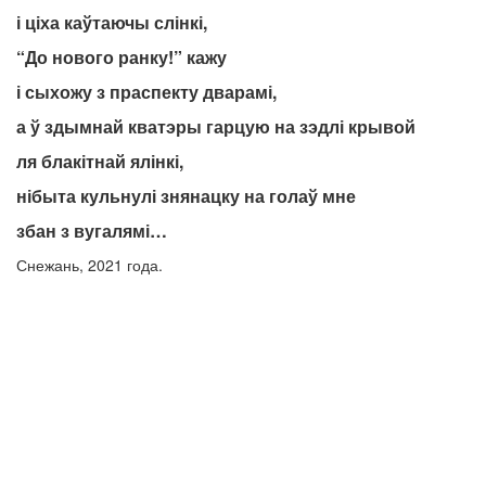
і ціха каўтаючы слінкі,
“До нового ранку!” кажу
і сыхожу з праспекту дварамі,
а ў здымнай кватэры гарцую на зэдлі крывой
ля блакітнай ялінкі,
нібыта кульнулі знянацку на голаў мне
збан з вугалямі…
Снежань, 2021 года.