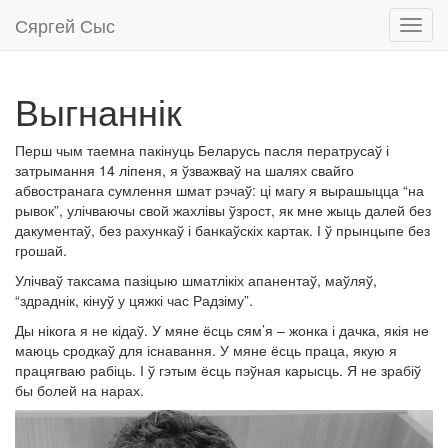
Сяргей Сыс
Toggl
navig
Выгнаннік
Перш чым таемна пакінуць Беларусь пасля ператрусаў і
затрымання 14 ліпеня, я ўзважваў на шалях свайго
абвостранага сумлення шмат рэчаў: ці магу я вырашыцца “на
рывок”, улічваючы свой жахлівы ўзрост, як мне жыць далей без
дакументаў, без рахункаў і банкаўскіх картак. І ў прынцыпе без
грошай.
Улічваў таксама пазіцыю шматлікіх апанентаў, маўляў,
“здраднік, кінуў у цяжкі час Радзіму”.
Ды нікога я не кідаў. У мяне ёсць сям’я – жонка і дачка, якія не
маюць сродкаў для існавання. У мяне ёсць праца, якую я
працягваю рабіць. І ў гэтым ёсць пэўная карысць. Я не зрабіў
бы болей на нарах.