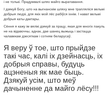
і не толькі. Прадумвалі шлях майго выратавання.
І дзякуй Богу, што на выгнанскім шляху мне трапляліся вельмі
добрыя людзі, для якіх мой лёс рабіўся іхнім. І нават вельмі
добрыя каты-дактары.
Сёння я кажу ім вялікі дзякуй за працу, якая для многіх пакуль
не на відавоччы, аднак, дае шанец выжыць і застацца
чалавекам дзесяткам і сотням беларусаў.
Я веру ў тое, што прыйдзе
такі час, калі іх дзейнасць, іх
добрыя справы, будуць
ацэненыя як мае быць.
Дзякуй усім, што меў
дачыненне да майго лёсу!!!