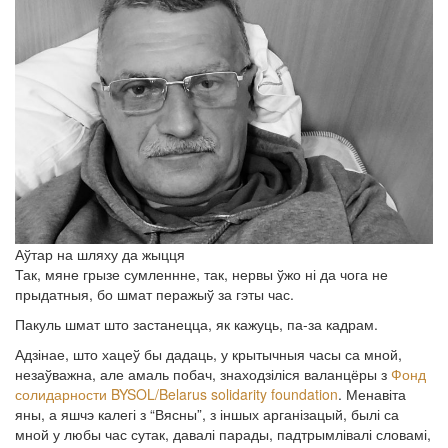
Аўтар на шляху да жыцця
Так, мяне грызе сумленнне, так, нервы ўжо ні да чога не
прыдатныя, бо шмат перажыў за гэты час.
Пакуль шмат што застанецца, як кажуць, па-за кадрам.
Адзінае, што хацеў бы дадаць, у крытычныя часы са мной,
незаўважна, але амаль побач, знаходзіліся валанцёры з
Фонд
солидарности BYSOL/Belarus solidarity foundation
. Менавіта
яны, а яшчэ калегі з “Вясны”, з іншых арганізацый, былі са
мной у любы час сутак, давалі парады, падтрымлівалі словамі,