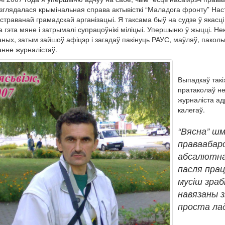
зглядалася крымінальная справа актывісткі “Маладога фронту” Насты 
істраванай грамадскай арганізацыі. Я таксама быў на судзе ў якасці
за гэта мяне і затрымалі супрацоўнікі міліцыі. Упершыню ў жыцці. Н
ных, затым зайшоў афіцэр і загадаў пакінуць РАУС, маўляў, паколькі
нне журналістаў.
Выпадкаў такі
пратаколаў не
журналіста ад
калегаў.
“Вясна” шм
праваабаро
абсалютна
пасля прац
мусіш зраб
навязаны з
проста лад