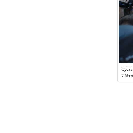
Сустр
ў Мен