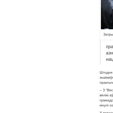
Затры
пра
азн
нац
Штодня 
знаёміў
практыч
– З “Вя
вялікі 
грамадс
кінулі 
У верас