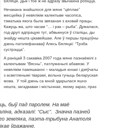
Бяляцкі. Дык і тое ж не адразу звычайна робіцца.
Нечакана знайшлося для мяне “цёплае”
месцейка ў невялікім калектыве часопіса,
тэматыка якога была звязаная з аховай працы.
Кажуць жа, што часам “… і рак – рыба”. Думалася,
год-другі адпрацую тут, абвыкнуся ў сталіцы, ды
знайду нешта цікавейшае. Але ў першы працоўны
дзень патэлефанаваў Алесь Бяляцкі: “Трэба
сустрэцца”.
А раніцай 3 сакавіка 2007 года мяне пазнаёмілі з
калектывам “Вясны”, патлумачылі абавязкі. У
невялікім памяшканні – маладыя юнакі і дзяўчаты
з асветленымі тварамі, вольна гучыць беларуская
мова. У той дзень са мной здарылася яшчэ
нешта, загадкавае і містычнае, якому зараз, праз
ць, быў пад паролем. На маё
іна, адказалі: “Сыс”. Значна пазней
айго земляка, паэта-трыбуна Анатоля
ікае ўражанне.