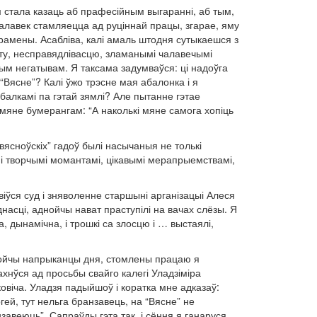
стала казаць аб прафесійным выгаранні, аб тым,
чалавек стамляецца ад руціннай працы, згарае, яму
амены. Асабліва, калі амаль штодня сутыкаешся з
ту, несправядлівасцю, зламанымі чалавечымі
ым негатывам. Я таксама задумваўся: ці надоўга
 “Вясне”? Калі ўжо трэсне мая абалонка і я
балкамі па гэтай зямлі? Але пытанне гэтае
мяне бумерангам: “А наколькі мяне самога хопіць
вясноўскіх” гадоў былі насычаныя не толькі
 творчымі момантамі, цікавымі мерапрыемствамі,
іўся суд і зняволенне старшыні арганізацыі Алеся
асці, аднойчы нават праступілі на вачах слёзы. Я
 дынамічна, і трошкі са злосцю і … выстаялі,
йчы напрыканцы дня, стомлены працаю я
хнўся ад просьбы свайго калегі Уладзіміра
овіча. Уладзя падыйшоў і коратка мне адказаў:
гей, тут нельга бранзавець, на “Вясне” не
завеюць”. Сапраўды гэта так, і сёння я ганаруся,