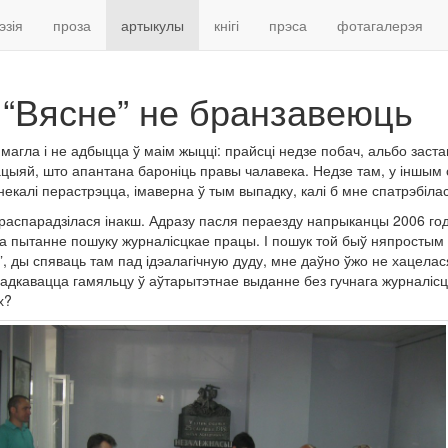
эзія
проза
артыкулы
кнігі
прэса
фотагалерэя
 “Вясне” не бранзавеюць
 магла і не адбыцца ў маім жыцці: прайсці недзе побач, альбо заст
ацыяй, што апантана бароніць правы чалавека. Недзе там, у іншым
 некалі перастрэцца, імаверна ў тым выпадку, калі б мне спатрэбіл
аспарадзілася інакш. Адразу пасля пераезду напрыканцы 2006 года
а пытанне пошуку журналісцкае працы. І пошук той быў няпростым 
, ды спяваць там пад ідэалагічную дуду, мне даўно ўжо не хацелася, 
адкавацца гамяльцу ў аўтарытэтнае выданне без гучнага журналісцк
х?