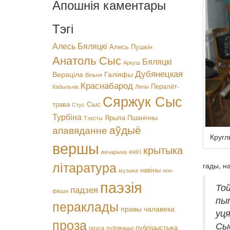
Апошнія каментары
Тэгі
Алесь Бяляцкі
Алесь Пушкін
Анатоль Сыс
Бяляцкі
Аркуш
Дубянецкая
Вераціла
Галіяфы
Вільня
Краснабарод
Пералёт-
Кабыльнік
Ляпін
Сяржук Сыс
Сыс
трава
Стус
Турбіна
Ярыла Пшанічны
Тэксты
аўдыё
апавяданне
Кругл
вершы
крытыка
кнігі
вечарына
літаратура
гады, н
навіны
музыка
нон-
паэзія
Той
падзея
фікшн
пыт
пераклады
правы чалавека
уця
проза
Сыс
публіцыстыка
прэса
публікацыі