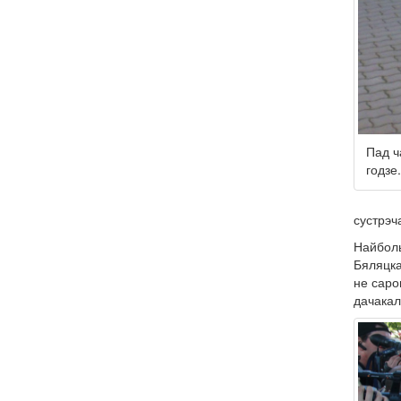
Пад ч
годзе.
сустрэча
Найболь
Бяляцка
не саро
дачакал