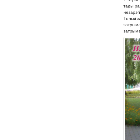
тады ра
незарэг
Толькі 
затрыма
затрыма