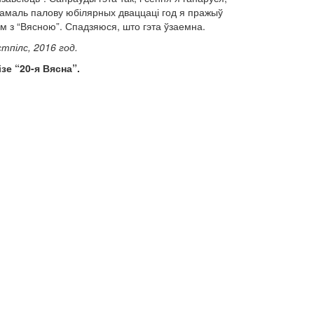
амаль палову юбілярных дваццаці год я пражыў
м з “Вясною”. Спадзяюся, што гэта ўзаемна.
тпілс, 2016 год.
ізе “20-я Вясна”.