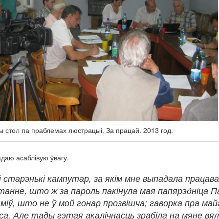
ы стол па праблемах люстрацыі. За працай. 2013 год.
адаю асаблівую ўвагу.
 старэнькі кампутар, за якім мне выпадала працава
анне, што ж за пароль пакінула мая папярэдніца Пал
міў, што не ў мой гонар прозвішча; гаворка пра м
а. Але тады гэтая акалічнасць зрабіла на мяне вял