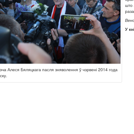
што 
раза
Венс
У кн
эча Алеся Бяляцкага пасля зняволення ў чэрвені 2014 года
ску.