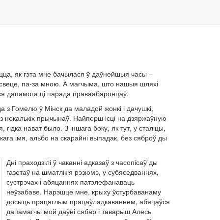
ацца, як гэта мне бачылася ў даўнейшыя часы –
 свеце, па-за мною. А магчыма, што нашыя шляхі
ася дапамога ці парада праваабаронцаў.
 з Гомелю ў Мінск да маладой жонкі і дачушкі,
з некалькіх прычынаў. Найперш ісці на дзяржаўную
гідка нават было. З іншага боку, як тут, у сталіцы,
ага імя, альбо на скарайні выпадак, без сяброў ды
Дні праходзілі ў чаканні адказаў з часопісаў ды
газетаў на шматлікія рэзюмэ, у субяседваннях,
сустрэчах і абяцаннях патэлефанаваць
неўзабаве. Нарэшце мне, крыху ўстурбаванаму
досыць працяглым працаўладкаваннем, абяцаўся
дапамагчы мой даўні сябар і таварыш Алесь