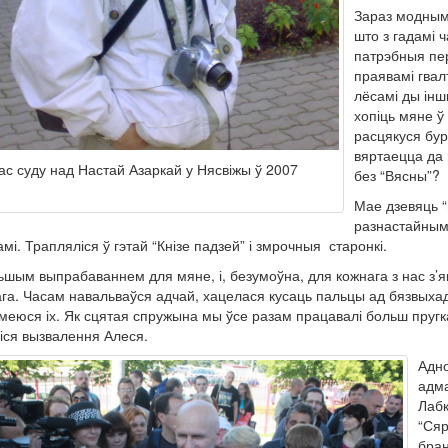
Зараз модным 
што з гадамі 
патрэбныя пер
праявамі гвал
лёсамі ды інш
хопіць мяне ў
расцякуся бур
вяртаецца да 
ас суду над Настай Азаркай у Нясвіжы ў 2007
без “Вясны”?
Мае дзевяць “
разнастайнымі
мі. Трапляліся ў гэтай “Кнізе падзей” і змрочныя старонкі.
шым выпрабаваннем для мяне, і, безумоўна, для кожнага з нас з’яв
га. Часам навальваўся адчай, хацелася кусаць пальцы ад бязвыхадн
меюся іх. Як сцятая спружына мы ўсе разам працавалі больш пругка,
іся вызвалення Алеся.
Адно
адма
Лабк
“Сяр
бран