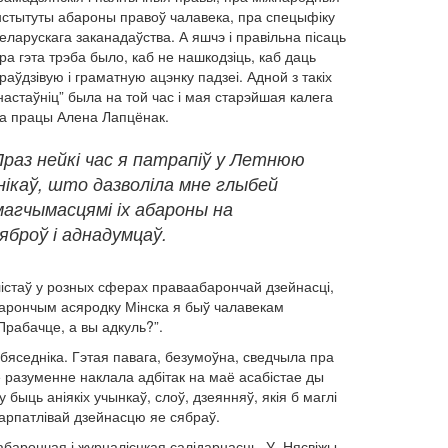
нстытуты абароны правоў чалавека, пра спецыфіку
еларускага заканадаўства. А яшчэ і правільна пісаць
ра гэта трэба было, каб не нашкодзіць, каб даць
раўдзівую і граматную ацэнку падзеі. Адной з такіх
настаўніц” была на той час і мая старэйшая калега
а працы Алена Лапцёнак.
раз нейкі час я патрапіў у Летнюю
ікаў, што дазволіла мне глыбей
магчымасцямі іх абароны на
яброў і аднадумцаў.
істаў у розных сферах праваабарончай дзейнасці,
абарончым асяродку Мінска я быў чалавекам
Прабачце, а вы адкуль?”.
убяседніка. Гэтая павага, безумоўна, сведчыла пра
ае разуменне наклала адбітак на маё асабістае ды
 быць аніякіх учынкаў, слоў, дзеянняў, якія б маглі
карпатлівай дзейнасцю яе сябраў.
барончая і журналісцкая салідарнасць. У Нясвіжы