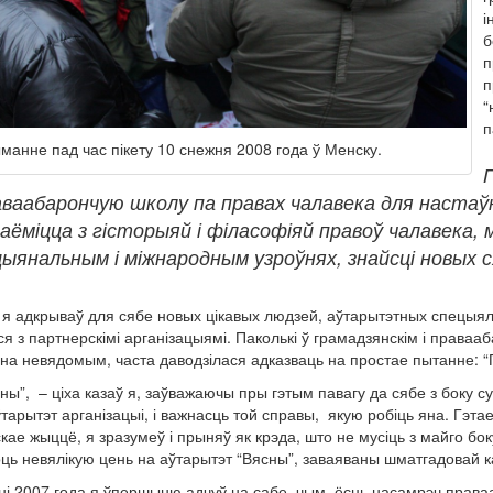
і
б
п
п
“
п
манне пад час пікету 10 снежня 2008 года ў Менску.
П
ваабарончую школу па правах чалавека для настаўн
аёміцца з гісторыяй і філасофіяй правоў чалавека, 
ыянальным і міжнародным узроўнях, знайсці новых с
я адкрываў для сябе новых цікавых людзей, аўтарытэтных спецыял
ся з партнерскімі арганізацыямі. Паколькі ў грамадзянскім і права
на невядомым, часта даводзілася адказваць на простае пытанне: “
сны”, – ціха казаў я, заўважаючы пры гэтым павагу да сябе з боку с
аўтарытэт арганізацыі, і важнасць той справы, якую робіць яна. Гэт
кае жыццё, я зразумеў і прыняў як крэда, што не мусіць з майго боку
хоць невялікую цень на аўтарытэт “Вясны”, заваяваны шматгадовай 
ні 2007 года я ўпершыню адчуў на сабе, чым ёсць насамрэч праваа