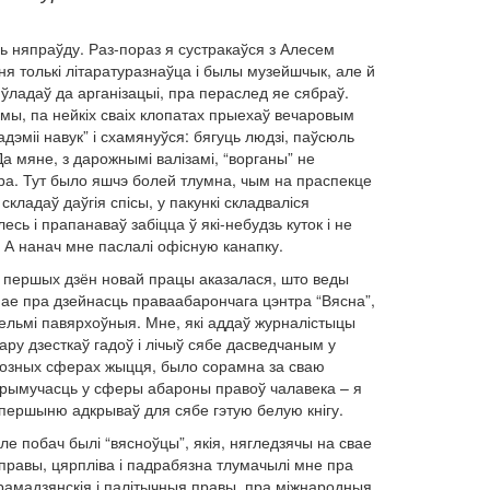
ць няпраўду. Раз-пораз я сустракаўся з Алесем
 ня толькі літаратуразнаўца і былы музейшчык, але й
ўладаў да арганізацыі, пра пераслед яе сябраў.
зімы, па нейкіх сваіх клопатах прыехаў вечаровым
дэміі навук” і схамянуўся: бягуць людзі, паўсюль
а мяне, з дарожнымі валізамі, “ворганы” не
нтра. Тут было яшчэ болей тлумна, чым на праспекце
складаў даўгія спісы, у пакункі складваліся
ь і прапанаваў забіцца ў які-небудзь куток і не
 А нанач мне паслалі офісную канапку.
 першых дзён новай працы аказалася, што веды
ае пра дзейнасць праваабарончага цэнтра “Вясна”,
ельмі павярхоўныя. Мне, які аддаў журналістыцы
ару дзесткаў гадоў і лічыў сябе дасведчаным у
озных сферах жыцця, было сорамна за сваю
рымучасць у сферы абароны правоў чалавека – я
першыню адкрываў для сябе гэтую белую кнігу.
ле побач былі “вясноўцы”, якія, нягледзячы на свае
правы, цярпліва і падрабязна тлумачылі мне пра
рамадзянскія і палітычныя правы, пра міжнародныя