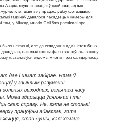
Азаркі, якую вінавацілі ў дзейнасці ад імя
 журналіста, асвятляў працэс, рабіў фотаздымкі.
екалькі гадзінаў давялося пасядзець у камеры для
 там, у Мінску, многія СМІ ўжо распісалі пра
х было некалькі, але да складання адміністатыўных
 даходзіла, паколькі кожны факт гвалтоўнага захопу
разу ж станавіўся вядомы многім праз салідарнасць
ат дае і шмат забірае. Няма ў
нцаў у звыклым разуменні
 вольных выходных, вольнага часу
ы. Можа здарыцца ўсялякае і ты
іць сваю справу. Не, гэта не столькі
верху працоўны абавязак, гэта
 жыцця, стан душы, калі хочаце.