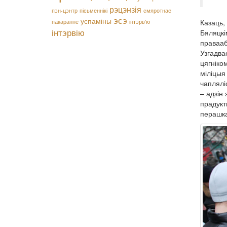
рэцэнзія
пэн-цэнтр
пісьменнікі
смяротнае
эсэ
успаміны
Казаць,
пакаранне
інтэрв'ю
інтэрвію
Бяляцкі
правааб
Узгадва
цягніко
міліцыя
чаплялі
– адзін
прадукт
перашка