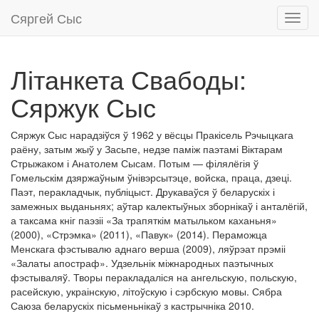
Сяргей Сыс
Toggl
navig
Літанкета Свабоды:
Сяржук Сыс
Сяржук Сыс нарадзіўся ў 1962 у вёсцы Пракісель Рэчыцкага
раёну, затым жыў у Засьпе, недзе паміж паэтамі Віктарам
Стрыжаком і Анатолем Сысам. Потым — філялёгія ў
Гомельскім дзяржаўным ўнівэрсытэце, войска, праца, дзеці.
Паэт, перакладчык, публіцыст. Друкаваўся ў беларускіх і
замежных выданьнях; аўтар калектыўных зборнікаў і анталёгій,
а таксама кніг паэзіі «За трапяткім матыльком каханьня»
(2000), «Стрэмка» (2011), «Павук» (2014). Пераможца
Менскага фэстывалю аднаго верша (2009), ляўрэат прэміі
«Залаты апостраф». Удзельнік міжнародных паэтычных
фэстываляў. Творы перакладаліся на ангельскую, польскую,
расейскую, украінскую, літоўскую і сэрбскую мовы. Сябра
Саюза беларускіх пісьменьнікаў з кастрычніка 2010.