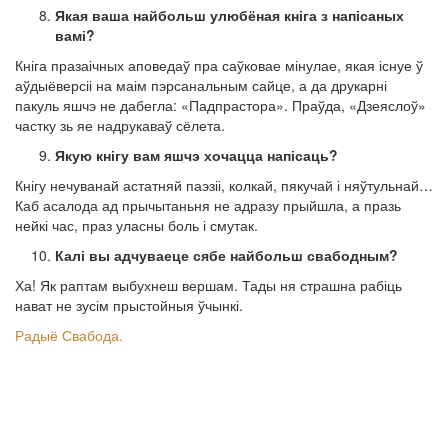
Якая ваша найбольш улюбёная кніга з напісаных
вамі?
Кніга празаічных аповедаў пра саўковае мінулае, якая існуе ў
аўдыёверсіі на маім пэрсанальным сайце, а да друкарні
пакуль яшчэ не дабегла: «Падпрастора». Праўда, «Дзеяслоў»
частку зь яе надрукаваў сёлета.
Якую кнігу вам яшчэ хочацца напісаць?
Кнігу нечуванай астатняй паэзіі, колкай, пякучай і няўтульнай…
Каб асалода ад прычытаньня не адразу прыйшла, а празь
нейкі час, праз уласны боль і смутак.
Калі вы адчуваеце сябе найбольш свабодным?
Ха! Як раптам выбухнеш вершам. Тады ня страшна рабіць
нават не зусім прыстойныя ўчынкі.
Радыё Свабода.