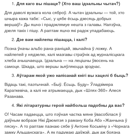
Для каго вы пішаце? (Хто ваш ідэальны чытач?)
Для даволі вузкага кола сяброў. А чытач ідэальны — той, хто
шчыра кажа табе: «Сыс, у цябе ёсьць дзесяць добрых
вершаў!» Ды яшчэ і прадэклямуе нешта з галавы. Напэўна,
дзеля такіх і пішу. А раптам яшчэ які радок упадабаюць.
Дзе вам найлепш пішацца, і калі?
Позна ўначы альбо рана-раніцай, звычайна ў ложку. А
найлепей у нядзелю, калі мазгавы страўнік ад журналісцкага
хлеба ачышчаецца. Ідэальна — на лецішчы ўвосень на
самоце. Шкада, што вершы зьяўляюцца зрэдчас.
Аўтарам якой ужо напісанай кнігі вы хацелі б быць?
Відаць такі, паэтычнай. «Быў. Ёсьць. Буду» Ўладзімера
Караткевіча, а калі не атрымаецца, дык «Шлях-360» Алеся
Разанава.
Які літаратурны герой найбольш падобны да вас?
О! Часам падаецца, што пэўная частка мяне ўвасобілася ў
дзіўным вобразе Нікі Дзюмпэя з раману Коба Абэ «Жанчына ў
пяску». А то раптам пазнаю сябе ў Антоне Косьмічу з «Чорнага
замку Альшанскага». А як падумаю даўжэй, дык аж боязна