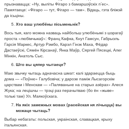
прызнавацца: «Ну, выліты Фігаро з бамаршэўскіх п’ес».
Памятаеце: «Фігаро — тут, Фігаро — там». Відаць, гэта бліжэй
да ісьціны.
Хто ваш улюбёны пісьменьнік?
Вось тыя, каго можна назваць найбольш улюбёнымі з шэрагаў
проста «любімчыкаў»: Франц Кафка, Кнут Гамсун, Габрыэль
Гарсія Маркес, Артур Рэмбо, Карэл Гінэк Маха, Фёдар
Дастаеўскі, Сямён Кірсанаў, Янка Маўр, Сяргей Пясецкі, Алег
Мінкін, Анатоль Сыс.
Што вы цяпер чытаеце?
Маю звычку чытаць адначасна шмат: калі здараецца быць
дома — «Поўню» Галубовіча; у дарозе паміж Лысагорскім
царствам і Менскам — «Паляваньне на старых азёрах» Алеся
Жука; на лецішчы — трэці раз перачытваю (бо ён «жыве»
толькі там) Ул. Маякоўскага.
На якіх замежных мовах (расейская ня лічыцца) вы
можаце чытаць?
Выбар небагаты: польская, украінская, славацкая, крыху
італьянская.