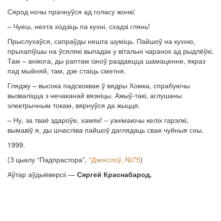
Сярод ночы прачнуўся ад голасу жонкі:
– Чуеш, нехта ходзіць па кухні, схадзі глянь!
Прыслухаўся, сапраўды нешта шуміць. Пайшоў на кухню,
прыхапіўшы на ўсялякі выпадак у вітальні чаранок ад рыдлёўкі.
Там – анікога, ды раптам ізноў раздаецца шамаценне, якраз
пад мыйняй, там, дзе стаіць сметня.
Гляджу – высока падскоквае ў вядры Хомка, спрабуючы
вызваліцца з нечаканай вязніцы. Ажыў-такі, аглушаны
электрычным токам, вярнуўся да жыцця.
– Ну, за тваё здароўе, хамяк! – узнімаючы келіх гарэлкі,
вымавіў я, ды шчасліва пайшоў даглядаць свае чуйныя сны.
1999.
(З цыклу “Падпрастора”,
“Дзеяслоў, №75
)
Аўтар аўдыёверсіі —
Сяргей Краснабарод.