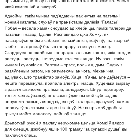
прыймач і даставаў са скрынкі на стол хатняга хамяка. Вось з
якой кампаніяй я вячэраў.
Аднойчы, такім чынам пад’ядаючы пакінутыя на патэльні
жонкай катлеты, слухаў па транзістары далёкія “Галасы”.
Побач – весела хамяк сноўдае: ад хлебніцы, паміж талерак да
патэльні і назад. Ідылія. Распавядаю ціха Хомку, як
пасварыўся днём з сябрам; не сыйшліся, маўляў, на творчай
глебе – я атрымаў больш ганарару за мінулы месяц.
Скарджуся на шалёныя і непрадказальныя кошты, якія штодня
растуць і растуць, і няведама калі спыняцца. Ну вось, такім
чынам і сумовіліся. Раптам – трэск, полымя, дым. Сяджу з
разяўленым ратом, не разумеючы анічога. Механічна
адчуваю, што транзістар замоўк. Хаця і п’яны, але даўмеўся –
нешта перамкнула, прапала электрычнасць. Хуценька вырваў
з разэткі штэпсель прыймача, агледзеўся. Шнур перагарэў. І
толькі калі заўважыў, што самы ўдзячны мой субяседнік
нерухома ляжыць сярод відэльцаў і талерак, зразумеў: хамяк
перакусіў электрычны дрот і загінуў. Не вытрымаў дробны
грызун майго маналогу, пайшоў з жыцця.
Дрыготкай рукой я паклаў нерухомае цельца Хомкі ў вядро
для смецця, дзюбнуў яшчэ 100 грамаў “за супакой душы” ды
паклаўся спаць.