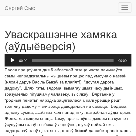
Сяргей Сыс
Toggl
navig
Уваскрашэнне хамяка
(аўдыёверсія)
Аудыё-
00:00
00:00
прайгравальнік
Пасля працоўнага дня ў абласной газеце часта пачынаўся
самы непрадказальны жыццёвы працэс пад умоўнаю назвай
(няхай даруе Васіль Быкаў за плагіят!) “доўгая дарога
дадому”. Шлях гэты, вядома, вымагаў шмат часу ды іншых,
зразумелых пітушчаму чалавеку, высілкаў. Вяртанне ў
“родныя пенаты” нярэдка зацягвалася і, калі ўрэшце рэшт
трапляў дадому – вячэраць даводзілася на самоце. Ведама,
адному сумна, асабліва калі нападпітку, патрэбная аўдыторыя.
Жонка ж з дзіцём спяць. Таму, прычыніўшы дзверы на кухню і
ўсунуўшы голаў глыбока ў лядоўню, шукаў нейкай ежы,
падаграваў плоў ці катлеты, ставіў бліжэй да сябе транзістарны