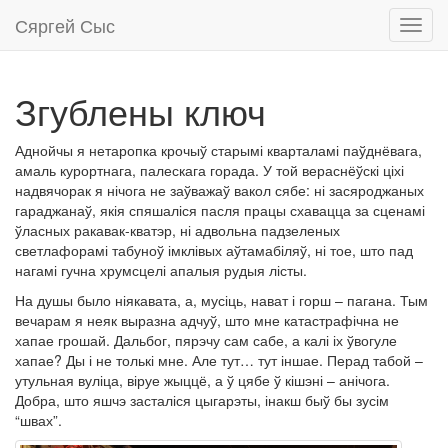
Сяргей Сыс
Toggl
navig
Згублены ключ
Аднойчы я нетаропка крочыў старымі кварталамі паўднёвага,
амаль курортнага, палескага горада. У той вераснёўскі ціхі
надвячорак я нічога не заўважаў вакол сябе: ні засяроджаных
гараджанаў, якія спяшаліся пасля працы схавацца за сценамі
ўласных ракавак-кватэр, ні адвольна падзеленых
светлафорамі табуноў імклівых аўтамабіляў, ні тое, што пад
нагамі гучна хрумсцелі апалыя рудыя лісты.
На душы было ніякавата, а, мусіць, нават і горш – пагана. Тым
вечарам я неяк выразна адчуў, што мне катастрафічна не
хапае грошай. Дальбог, пярэчу сам сабе, а калі іх ўвогуле
хапае? Ды і не толькі мне. Але тут… тут іншае. Перад табой –
утульная вуліца, віруе жыццё, а ў цябе ў кішэні – анічога.
Добра, што яшчэ засталіся цыгарэты, інакш быў бы зусім
“швах”.