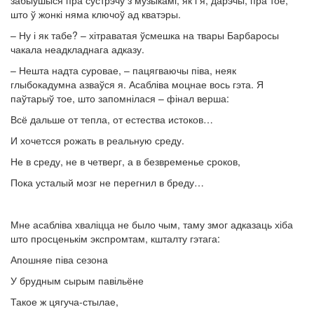
што ў жонкі няма ключоў ад кватэры.
– Ну і як табе? – хітраватая ўсмешка на твары Барбаросы
чакала неадкладнага адказу.
– Нешта надта суровае, – пацягваючы піва, неяк
глыбокадумна азваўся я. Асабліва моцнае вось гэта. Я
паўтарыў тое, што запомнілася – фінал верша:
Всё дальше от тепла, от естества истоков…
И хочетсся рожать в реальную среду.
Не в среду, не в четверг, а в безвременье сроков,
Пока усталый мозг не перегнил в бреду…
Мне асабліва хваліцца не было чым, таму змог адказаць хіба
што просценькім экспромтам, кшталту гэтага:
Апошняе піва сезона
У брудным сырым павільёне
Такое ж цягуча-стылае,