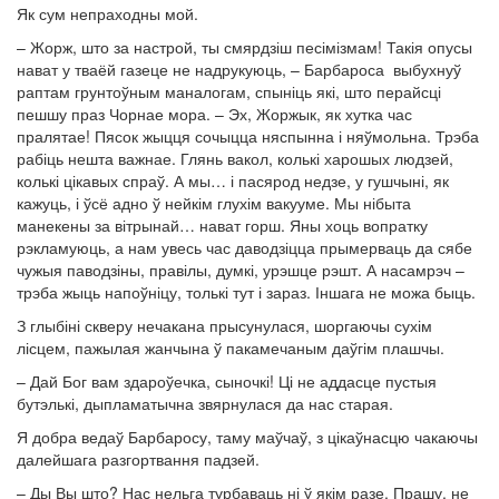
Як сум непраходны мой.
– Жорж, што за настрой, ты смярдзіш песімізмам! Такія опусы
нават у тваёй газеце не надрукуюць, – Барбароса выбухнуў
раптам грунтоўным маналогам, спыніць які, што перайсці
пешшу праз Чорнае мора. – Эх, Жоржык, як хутка час
пралятае! Пясок жыцця сочыцца няспынна і няўмольна. Трэба
рабіць нешта важнае. Глянь вакол, колькі харошых людзей,
колькі цікавых спраў. А мы… і пасярод недзе, у гушчыні, як
кажуць, і ўсё адно ў нейкім глухім вакууме. Мы нібыта
манекены за вітрынай… нават горш. Яны хоць вопратку
рэкламуюць, а нам увесь час даводзіцца прымерваць да сябе
чужыя паводзіны, правілы, думкі, урэшце рэшт. А насамрэч –
трэба жыць напоўніцу, толькі тут і зараз. Іншага не можа быць.
З глыбіні скверу нечакана прысунулася, шоргаючы сухім
лісцем, пажылая жанчына ў пакамечаным даўгім плашчы.
– Дай Бог вам здароўечка, сыночкі! Ці не аддасце пустыя
бутэлькі, дыпламатычна звярнулася да нас старая.
Я добра ведаў Барбаросу, таму маўчаў, з цікаўнасцю чакаючы
далейшага разгортвання падзей.
– Ды Вы што? Нас нельга турбаваць ні ў якім разе. Прашу, не