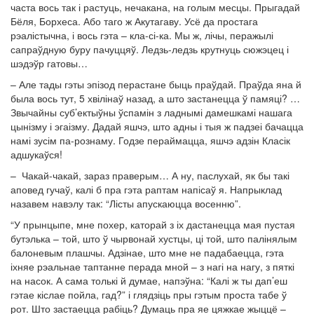
часта вось так і растуць, нечакана, на голым месцы. Прыгадай
Бёля, Борхеса. Або таго ж Акутагаву. Усё да простага
рэалістычна, і вось гэта – кла-сі-ка. Мы ж, лічы, перажылі
сапраўдную буру пачуццяў. Ледзь-ледзь крутнуць сюжэцец і
шэдэўр гатовы…
– Але тады гэты эпізод перастане быць праўдай. Праўда яна й
была вось тут, 5 хвілінаў назад, а што застанецца ў памяці? …
Звычайны суб’ектыўны ўспамін з ладнымі дамешкамі нашага
цынізму і эгаізму. Дадай яшчэ, што адны і тыя ж падзеі бачацца
намі зусім па-рознаму. Годзе пераймацца, яшчэ адзін Класік
адшукаўся!
– Чакай-чакай, зараз праверым… А ну, паслухай, як бы такі
аповед гучаў, калі б пра гэта раптам напісаў я. Напрыклад
назавем навэлу так: “Лісты апускаюцца восенню”.
“У прынцыпе, мне похер, каторай з іх дастанецца мая пустая
бутэлька – той, што ў чырвонай хустцы, ці той, што палінялым
балоневым плашчы. Адзінае, што мне не падабаецца, гэта
іхняе рэальнае таптанне перада мной – з нагі на нагу, з пяткі
на насок. А сама толькі й думае, напэўна: “Калі ж ты дап’еш
гэтае кіслае пойла, гад?” і глядзіць пры гэтым проста табе ў
рот. Што застаецца рабіць? Думаць пра яе цяжкае жыццё –