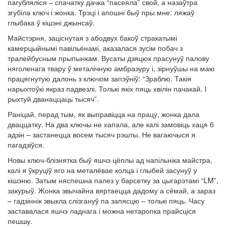
пагубляліся – спачатку дачка “пасеяла” свой, а назаўтра
згубіла ключ і жонка. Трэці і апошні быў пры мне: ляжаў
глыбака ў кішэні джынсаў.
Майстэрня, заціснутая з абодвух бакоў стракатымі
камерцыйнымі павільёнамі, аказалася зусім побач з
тралейбусным прыпынкам. Вусаты дзяцюк прасунуў палову
няголенага твару ў металічную амбразуру і, зірнуўшы на маю
працягнутую далонь з ключом запэўніў: “Зраблю. Такія
нарыхтоўкі якраз падвезлі. Толькі якіх пяць хвілін пачакай. І
рыхтуй дванаццаць тысяч”.
Раніцай, перад тым, як выправіцца на працу, жонка дала
дваццатку. На два ключы не хапала, але калі замовіць хаця б
адзін – застанецца восем тысяч рэшты. Не вагаючыся я
пагадзіўся.
Новы ключ-блізнятка быў яшчэ цёплы ад напільніка майстра,
калі я ўкруціў яго на металёвае колца і глыбей засунуў у
кішэню. Затым няспешна палез у барсетку за цыгарэтамі “LM”,
закурыў. Жонка звычайна вяртаецца дадому а сёмай, а зараз
– гадзіннік звыкла слізгануў па запясцю – толькі пяць. Часу
заставалася яшчэ ладнага і можна нетаропка прайсціся
пешшу.