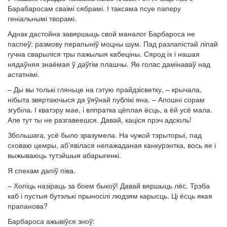
Барабаросам сваімі сябрамі. І таксама псуе паперу
геніальнымі творамі.
Аднак дастойна завяршыць свой маналог Барбароса не
паспеў: размову перапыніў моцны шум. Пад разлапістай ліпай
гучна сварыліся тры пажылыя кабеціны. Сярод іх і нашая
нядаўняя знаёмая ў даўгім плашчы. Яе голас дамінаваў над
астатнімі.
– Ды вы толькі гляньце на гэтую прайдзісветку, – крычала,
нібыта звяртаючыся да ўяўнай публікі яна. – Апошні сорам
згубіла. І кватэру мае, і влпратка цёплая ёсць, а ёй усё мала.
Але тут ты не разгавеешся. Давай, каціся прэч адсюль!
Збольшага, усё было зразумела. На чужой тэрыторыі, пад
сховаю цемры, аб’явілася непажаданая канкурэнтка, вось яе і
выжываюць тутэйшыя абарыгенкі.
Я спехам дапіў піва.
– Хопіць назіраць за боем быкоў! Давай вяршыць лёс. Трэба
каб і пустыя бутэлькі прыносілі людзям карысць. Ці ёсць якая
прапанова?
Барбароса ажывіўся зноў: