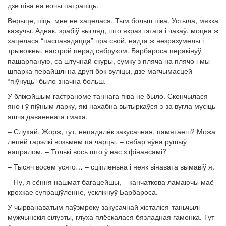
дзе піва на вочы патрапіць.
Верыце, піць мне не хацелася. Тым больш піва. Устыла, мякка
кажучы. Аднак, зрабіў выгляд, што якраз гэтага і чакаў, моцна ж
хацелася “паспавядацца” пра свой, надта ж незразумелы і
трывожны, настрой перад сябруком. Барбароса перакінуў
пашарпаную, са штучнай скуры, сумку з пляча на плячо і мы
шпарка перайшлі на другі бок вуліцы, дзе магчымасцей
“піўнуць” было значна больш.
У бліжэйшым гастраноме таннага піва не было. Скончылася
яно і ў піўным ларку, які нахабна вытыркаўся з-за вугла мусіць
яшчэ даваеннага гмаха.
– Слухай, Жорж, тут, непадалёк закусачная, памятаеш? Можа
лепей гарэлкі возьмем па чарцы, – сябар яўна рушыў
напралом. – Толькі вось што ў нас з фінансамі?
– Тысяч восем усяго… – сціпленьна і неяк вінавата вымавіў я.
– Ну, я сёння нашмат багацейшы, – канчаткова ламаючы маё
крохкае супраціўленне, усклікнуў Барбароса.
У чырванаватым паўзмроку закусачнай хісталіся-таньчылі
мужчынскія сілуэты, глуха плёскалася бязладная гамонка. Тут