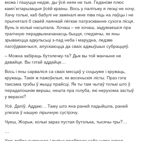
можа і пішуцца недзе, ды ўсё неяк не тыя. Геданізм плюс
камп’ютарызацыя ўсёй краіны. Вось у палітыку я лезці не хочу.
Хачу толькі, каб бабулі не заміналі мне піва піць на лаўцы і не
прыгняталі б сваёй лаянкай лёгкае патрэскванне сухога лісця.
Вунь іх колькі насыпала. Хочаш – не хочаш, задумаешся пра
трагічную перадвызначанасць быцця, гледзячы, як яны
зрываюцца адкульсьці з-пад неба і марудна, ледзве
пагоўдваючыся, апускаюцца да сваіх аджыўшых субраццяў.
– Можна забіраць бутэлечку-та? Дык вы той жанчыне не
давайце. Вы гэтай аддайце…
Вось і яны сарваліся са сваіх месцаў у соцыуме і кружаць,
кружаць. Такія ж пажоўклыя, як восеньскія лісты. Праз гэта
таксама трэбы ў жыцці прайсці. Як ты там чытаў толькі што ў
перадапошнім вершы, нешта пра голуба, які нерухома застыў
у верасні?
Усё. Дапіў. Аддаю… Таму што яна раней падыйшла, раней
улезла ў нашую лірычную сустрэчу.
Чуеш, Жорык, колькі зараз пустая бутэлька, тысячы тры?…
…
Ужо добра сцямнела і вуліца прабівала сабе шлях скрозь