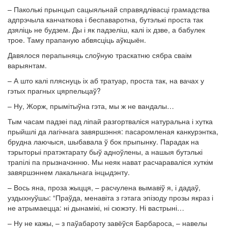
– Паколькі прынцып сацыяльнай справядлівасці грамадства
адпрэчыла канчаткова і беспаваротна, бутэлькі проста так
дзяліць не будзем. Ды і як падзеліш, калі іх дзве, а бабулек
трое. Таму прапаную абвясціць аўкцыён.
Давялося перапыняць слоўную траскатню сябра сваім
варыянтам.
­– А што калі пляснуць іх аб тратуар, проста так, на вачах у
гэтых прагных цярпельцаў?
– Ну, Жорж, прымітыўна гэта, мы ж не вандалы…
Тым часам падзеі пад ліпай разгортваліся натуральна і хутка
прыйшлі да лагічнага завяршэння: пасаромленая канкурэнтка,
брудна лаючыся, шыбавала ў бок прыпынку. Парадак на
тэрыторыі пратэктарату быў адноўлены, а нашыя бутэлькі
трапілі па прызначэнню. Мы неяк нават расчараваліся хуткім
завяршэннем лакальнага інцыдэнту.
– Вось яна, проза жыцця, – расчулена вымавіў я, і дадаў,
уздыхнуўшы: “Праўда, менавіта з гэтага эпізоду прозы якраз і
не атрымаецца: ні дынамікі, ні сюжэту. Ні вастрыні…
– Ну не кажы, – з паўабароту завёўся Барбароса, ­– навелы