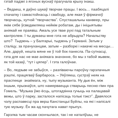
гэтай падзеі з ягоных вуснаў прагучала крыху інакш.
– Ведаеш, я даўно шукаў творчае працы. І вось… паабяцалі
спачатку і самастойнасць і свабоду, але якая ў фірмачоў
творчасць, хутчэй “творчаства”. Спусташальны канвеер, пры
якім сябе ўсведамляеш нейкім робатам, ды і ініцыятывы
аніякай не праявіш. Амаль усе твае рухі пад татальным
кантролем. І ты думаеш мне гэта не абрыдла? Начальству
што? Тыдзень – у Балгарыі, тыдзень у Германіі. Затым у
сталіцу, за прачуханцам, затым – разборкі і накачкі на месцы…
Але, даруй, нешта мяне не ў той бок панесла. Па-сутнасці,
гэта для нас не мае аніякага значэнне, бо мы з табой жывем,
як той казаў, “тут і цяпер”. І гэта галоўнае.
– Во, ледзьве не забыўся, – разліваючы пароўну гарэлачныя
рэшткі, працягваў Барбароса. – Уяўляеш, сустрэў неяк на
праспекце знаёмага, ну, тыпу музыканта. Ну дык ён, між
іншым, прызнаўся, што намерваецца стварыць песню-гімн пра
Гомель. “Музыка ўжо ёсць, штогадзінна гучыць на палацавай
вежы, што ў парку, засталося напісаць толькі тэкст”. Давялося
чэлу распавесці пра верш Канстанцыі Буйлы, на які і напісалі
тую музыку. Ён жа ад пачутага нават прыпух.
Гарэлка тым часам скончылася, так і не наталіўшы, не