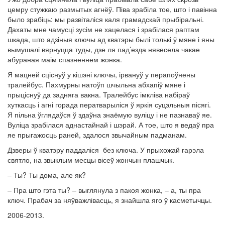
цемру стужкаю размытых агнёў. Піва зрабіла тое, што і павінна
было зрабіць: мы развіталіся каля грамадскай прыбіральні.
Дахаты мне чамусці зусім не хацелася і зрабілася раптам
шкада, што адзіныя ключы ад кватэры былі толькі ў мяне і яны
вымушалі вярнуцца туды, дзе ля пад’езда нявесела чакае
абураная маім спазненнем жонка.
Я мацней сціснуў у кішэні ключы, ірвануў у перапоўнены
тралейбус. Пахмурны натоўп шчыльна абхапіў мяне і
прыціснуў да задняга вакна. Тралейбус імкліва набіраў
хуткасць і агні горада ператварыліся ў яркія суцэльныя пісягі.
Я пільна ўглядаўся ў здаўна знаёмую вуліцу і не пазнаваў яе.
Вуліца зрабілася аднастайнай і шэрай. А тое, што я ведаў пра
яе прыгажосць раней, здалося звычайным падманам.
Дзверы ў кватэру паддаліся без ключа. У прыхожай гарэла
святло, на звыклым месцы вісеў жончын плашчык.
– Ты? Ты дома, але як?
– Пра што гэта ты? – выглянула з пакоя жонка, – а, ты пра
ключ. Прабач за няўважлівасць, я знайшла яго ў касметычцы.
2006-2013.