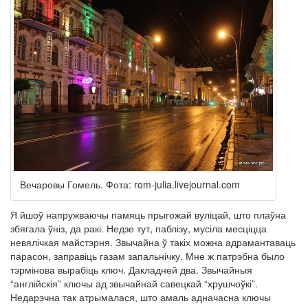
Вечаровы Гомель. Фота: rom-julia.livejournal.com
Я йшоў напружваючы памяць прыгожай вуліцай, што плаўна
збягала ўніз, да ракі. Недзе тут, паблізу, мусіла месціцца
невялічкая майстэрня. Звычайна ў такіх можна адрамантаваць
парасон, заправіць газам запальнічку. Мне ж патрэбна было
тэрмінова вырабіць ключ. Дакладней два. Звычайныя
“англійскія” ключы ад звычайнай савецкай “хрушчоўкі”.
Недарэчна так атрымалася, што амаль адначасна ключы