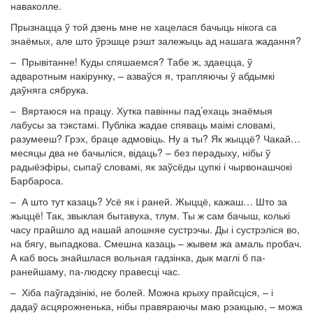
наваколле.
Прызнацца ў той дзень мне не хацелася бачыць нікога са
знаёмых, але што ўрэшце рэшт залежыць ад нашага жадання?
– Прывітанне! Куды спяшаемся? Табе ж, здаецца, ў
адваротным накірунку, ­– азваўся я, трапляючы ў абдымкі
даўняга сябрука.
– Вяртаюся на працу. Хутка павінны пад’ехаць знаёмыя
лабусы за тэкстамі. Публіка жадае спяваць маімі словамі,
разумееш? Грэх, браце адмовіць. Ну а ты? Як жыццё? Чакай…
месяцы два не бачыліся, відаць? – без перадыху, нібы ў
радыёэфіры, сыпаў словамі, як заўсёды цупкі і чырвонашчокі
Барбароса.
– А што тут казаць? Усё як і раней. Жыццё, кажаш… Што за
жыццё! Так, звыклая бытавуха, тлум. Ты ж сам бачыш, колькі
часу прайшло ад нашай апошняе сустрэчы. Ды і сустрэліся во,
на бягу, выпадкова. Смешна казаць – жывем жа амаль пробач.
А каб вось знайшлася вольная гадзінка, дык маглі б па-
ранейшаму, па-людску правесці час.
– Хіба паўгадзінікі, не болей. Можна крыху прайсціся, – і
дадаў асцярожненька, нібы правяраючы маю рэакцыю, – можа