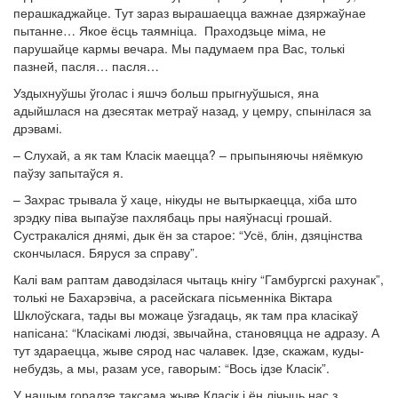
перашкаджайце. Тут зараз вырашаецца важнае дзяржаўнае
пытанне… Якое ёсць таямніца. Праходзьце міма, не
парушайце кармы вечара. Мы падумаем пра Вас, толькі
пазней, пасля… пасля…
Уздыхнуўшы ўголас і яшчэ больш прыгнуўшыся, яна
адыйшлася на дзесятак метраў назад, у цемру, спынілася за
дрэвамі.
– Слухай, а як там Класік маецца? – прыпыняючы няёмкую
паўзу запытаўся я.
– Захрас трывала ў хаце, нікуды не вытыркаецца, хіба што
зрэдку піва выпаўзе пахлябаць пры наяўнасці грошай.
Сустракаліся днямі, дык ён за старое: “Усё, блін, дзяцінства
скончылася. Бяруся за справу”.
Калі вам раптам даводзілася чытаць кнігу “Гамбургскі рахунак”,
толькі не Бахарэвіча, а расейскага пісьменніка Віктара
Шклоўскага, тады вы можаце ўзгадаць, як там пра класікаў
напісана: “Класікамі людзі, звычайна, становяцца не адразу. А
тут здараецца, жыве сярод нас чалавек. Ідзе, скажам, куды-
небудзь, а мы, разам усе, гаворым: “Вось ідзе Класік”.
У нашым горадзе таксама жыве Класік і ён лічыць нас з