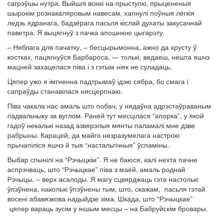
сагрэўшы нутра. Выйшлі вонкі на прыступкі, прыцененыя
шырокім рознакаляровым навесам, хапнулі поўныя лёгкія
ледзь ядранага, бадзёрага пасьля кіслай духаты закусачнай
паветра. Я выцягнуў з пачка апошнюю цыгарэту.
– Няблага для пачатку, – бесцырымонна, ажно да хрусту ў
костках, пацягнуўся Барбароса, — толькі, ведаеш, нешта яшчэ
мацней захацелася піва і з гэтым ніяк не суладаць.
Цяпер ужо я імгненна падтрымаў ідэю сябра, бо смага і
сапраўды станавілася нясцерпнаю.
Піва чакала нас амаль што побач, у нядаўна адрэстаўраваным
падвальчыку за вуглом. Раней тут месцілася “апорка”, у якой
гадоў некалькі назад азвярэлыя мянты паламалі мне дзве
рабрыны. Карацей, да майго незразумелага настрою
прычапіліся яшчэ й тыя “настальгічныя” ўспаміны.
Выбар спынілі на “Рэчыцкім”. Я не баюся, калі нехта пачне
аспрэчваць, што “Рэчыцкае” піва з маёй, амаль роднай
Рэчыцы, – верх асалоды. Я магу сцвярджаць гэта настолькі
ўпэўнена, наколькі ўпэўнены тым, што, скажам, пасьля гэтай
восені абавязкова надыйдзе зіма. Шкада, што “Рэчыцкае”
цяпер вараць зусім у іншым месцы – на Бабруйскім бровары.