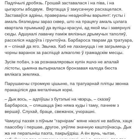
Падлічылі дробязь. Грошай заставалася і на піва, і на
цыгарэты абодвум. Вяртацца ў закусачную расхацелася.
Заставаўся адзіны, правераны неаднойчы варыянт: густы і
амаль бязлюдны зараз сквер, што на працягу амаль цэлага
квартала прымыкаў да вуліцы-красуні, ад якой мы і завярнулі
сюды. Адшукалі лавачку паміж вялізных дрымучых таполяў,
расселіся надоўга і грунтоўна. Барбароса тварам да тратуара,
я – спінай да яго. Звычка. Каб не лахануцца і не загрымець у
чорны варанок за распіццё алкаголю ў грамадскім месцы.
Зусім побач, з-за рознакаляровых купін яшчэ не апалай
лістоты, цьмяна вытыркалася бронзавая калода бюста
вялікага земляка.
Парушаючы стромкую цішыню, па тратуарнай плітцы звонка
пракаціліся два металічныя коркі.
– Дык вось, – адпіўшы з бутэлькі на чвэрць, – сказаў
Барбароса, ­– спяшацца ўжо няма куды і таму, пачнем з
вершаў. Слухай, браце, свежачок, учорашні.
Чамусці паэзія з піўным “гарнірам” мяне ніколі не вабіла, хаця
паасобку і першае, другое, уяўляе значную каштоўнасць. Дык
жа не перапыніш паэта, пакрыўдзіш. А ён вунь, чытае,
забыўшыся пра сустрэчу з музыкамі, як і я, дарэчы, пра тое,