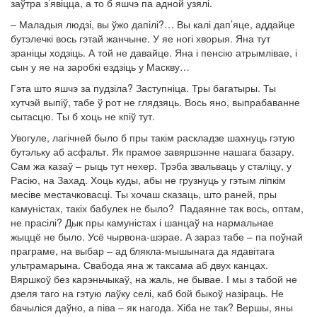
заўтра з’явіцца, а то б яшчэ па адной узялі.
– Маладыя людзі, вы ўжо дапілі?… Вы калі дап’яце, аддайце
бутэлечкі вось гэтай жанчыне. У яе ногі хворыя. Яна тут
зраніцы ходзіць. А той не давайце. Яна і пенсію атрымлівае, і
сын у яе на заробкі ездзіць у Маскву…
Гэта што яшчэ за пудзіла? Заступніца. Тры багатыры. Ты
хутчэй выпіў, табе ў рот не глядзяць. Вось яно, выпрабаванне
сытасцю. Ты б хоць не кпіў тут.
Увогуле, лагічней было б пры такім раскладзе шахнуць гэтую
бутэльку аб асфальт. Як прамое завяршэнне нашага базару.
Сам жа казаў – рыць тут нехер. Трэба звальваць у сталіцу, у
Расію, на Захад. Хоць куды, абы не грузнуць у гэтым ліпкім
месіве местачковасці. Ты хочаш сказаць, што раней, пры
камуністах, такіх бабулек не было? Падаянне так вось, оптам,
не прасілі? Дык пры камуністах і шанцаў на нармальнае
жыццё не было. Усё чырвона-шэрае. А зараз табе – па поўнай
праграме, на выбар – ад блякла-мышынага да ядавітага
ультрамарына. Свабода яна ж таксама аб двух канцах.
Вяршкоў без карэньчыкаў, на жаль, не бывае. І мы з табой не
дзеля таго на гэтую лаўку селі, каб бой быкоў назіраць. Не
бачыліся даўно, а піва – як нагода. Хіба не так? Вершы, яны