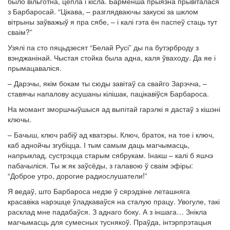
было вільготна, цёпла і кісла. Барменша прыязна прывіталася
з Барбаросай. “Цікава, – разглядваючы закускі за шклом
вітрыны заўважыў я пра сябе, – і калі гэта ён паспеў стаць тут
сваім?”
Узялі па сто пяцьдзесят “Белай Русі” ды па бутэрброду з
вэнджанінай. Чыстая стойка была адна, каля ўваходу. Да яе і
прымацаваліся.
– Дарэчы, якім бокам ты сюды завітаў са свайго Зарэчча, –
ставячы напалову асушаны кілішак, пацікавіўся Барбароса.
На момант зморшчыўшыся ад выпітай гарэлкі я дастаў з кішэні
ключы.
– Бачыш, ключ рабіў ад кватэры. Ключ, браток, на тое і ключ,
каб аднойчы згубіцца. І тым самым даць магчымасць,
напрыклад, сустрэцца старым сябрукам. Інакш – калі б яшчэ
пабачыліся. Ты ж як заўсёды, з галавою ў сваім эфіры:
“Доброе утро, дорогие радиослушатели!”
Я ведаў, што Барбароса недзе ў сярэдзіне леташняга
красавіка нарэшце ўладкаваўся на сталую працу. Увогуле, такі
расклад мне падабаўся. З аднаго боку. А з іншага… Знікла
магчымасць для сумесных туснякоў. Праўда, інтэрпрэтацыя