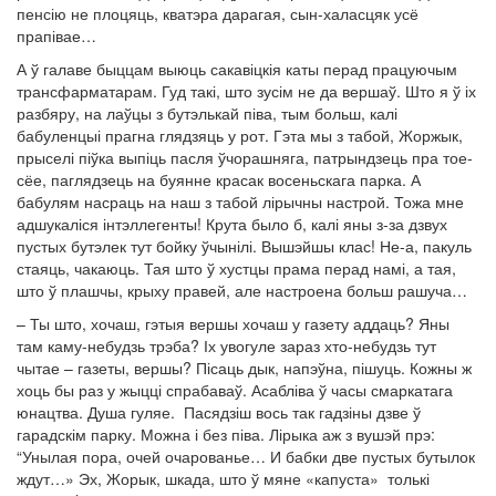
пенсію не плоцяць, кватэра дарагая, сын-халасцяк усё
прапівае…
А ў галаве быццам выюць сакавіцкія каты перад працуючым
трансфарматарам. Гуд такі, што зусім не да вершаў. Што я ў іх
разбяру, на лаўцы з бутэлькай піва, тым больш, калі
бабуленцыі прагна глядзяць у рот. Гэта мы з табой, Жоржык,
прыселі піўка выпіць пасля ўчорашняга, патрындзець пра тое-
сёе, паглядзець на буянне красак восеньскага парка. А
бабулям насраць на наш з табой лірычны настрой. Тожа мне
адшукаліся інтэллегенты! Крута было б, калі яны з-за дзвух
пустых бутэлек тут бойку ўчынілі. Вышэйшы клас! Не-а, пакуль
стаяць, чакаюць. Тая што ў хустцы прама перад намі, а тая,
што ў плашчы, крыху правей, але настроена больш рашуча…
– Ты што, хочаш, гэтыя вершы хочаш у газету аддаць? Яны
там каму-небудзь трэба? Іх увогуле зараз хто-небудзь тут
чытае – газеты, вершы? Пісаць дык, напэўна, пішуць. Кожны ж
хоць бы раз у жыцці спрабаваў. Асабліва ў часы смаркатага
юнацтва. Душа гуляе. Пасядзіш вось так гадзіны дзве ў
гарадскім парку. Можна і без піва. Лірыка аж з вушэй прэ:
“Унылая пора, очей очарованье… И бабки две пустых бутылок
ждут…» Эх, Жорык, шкада, што ў мяне «капуста» толькі